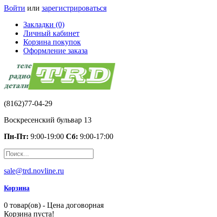
Войти
или
зарегистрироваться
Закладки (0)
Личный кабинет
Корзина покупок
Оформление заказа
(8162)77-04-29
Воскресенский бульвар 13
Пн-Пт:
9:00-19:00
Сб:
9:00-17:00
sale@trd.novline.ru
Корзина
0 товар(ов) - Цена договорная
Корзина пуста!