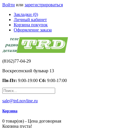
Войти
или
зарегистрироваться
Закладки (0)
Личный кабинет
Корзина покупок
Оформление заказа
(8162)77-04-29
Воскресенский бульвар 13
Пн-Пт:
9:00-19:00
Сб:
9:00-17:00
sale@trd.novline.ru
Корзина
0 товар(ов) - Цена договорная
Корзина пуста!