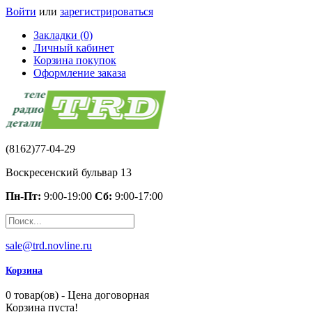
Войти
или
зарегистрироваться
Закладки (0)
Личный кабинет
Корзина покупок
Оформление заказа
(8162)77-04-29
Воскресенский бульвар 13
Пн-Пт:
9:00-19:00
Сб:
9:00-17:00
sale@trd.novline.ru
Корзина
0 товар(ов) - Цена договорная
Корзина пуста!