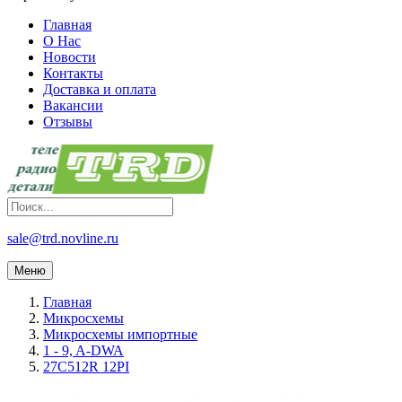
Главная
О Нас
Новости
Контакты
Доставка и оплата
Вакансии
Отзывы
sale@trd.novline.ru
Меню
Главная
Микросхемы
Микросхемы импортные
1 - 9, A-DWA
27C512R 12PI