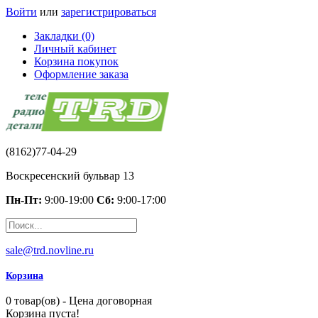
Войти
или
зарегистрироваться
Закладки (0)
Личный кабинет
Корзина покупок
Оформление заказа
(8162)77-04-29
Воскресенский бульвар 13
Пн-Пт:
9:00-19:00
Сб:
9:00-17:00
sale@trd.novline.ru
Корзина
0 товар(ов) - Цена договорная
Корзина пуста!