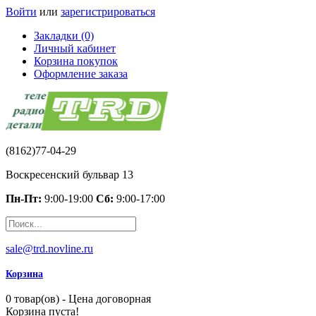
Войти
или
зарегистрироваться
Закладки (0)
Личный кабинет
Корзина покупок
Оформление заказа
(8162)77-04-29
Воскресенский бульвар 13
Пн-Пт:
9:00-19:00
Сб:
9:00-17:00
sale@trd.novline.ru
Корзина
0 товар(ов) - Цена договорная
Корзина пуста!