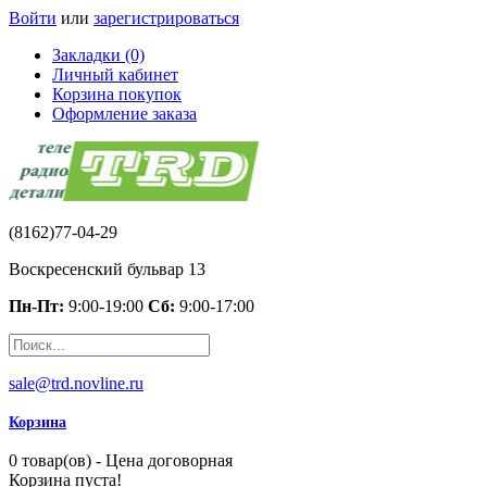
Войти
или
зарегистрироваться
Закладки (0)
Личный кабинет
Корзина покупок
Оформление заказа
(8162)77-04-29
Воскресенский бульвар 13
Пн-Пт:
9:00-19:00
Сб:
9:00-17:00
sale@trd.novline.ru
Корзина
0 товар(ов) - Цена договорная
Корзина пуста!