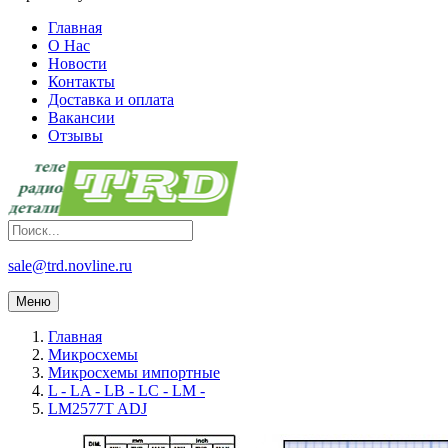
Главная
О Нас
Новости
Контакты
Доставка и оплата
Вакансии
Отзывы
sale@trd.novline.ru
Меню
Главная
Микросхемы
Микросхемы импортные
L - LA - LB - LC - LM -
LM2577T ADJ