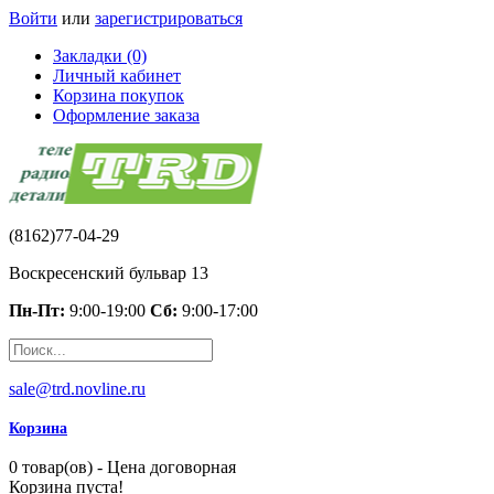
Войти
или
зарегистрироваться
Закладки (0)
Личный кабинет
Корзина покупок
Оформление заказа
(8162)77-04-29
Воскресенский бульвар 13
Пн-Пт:
9:00-19:00
Сб:
9:00-17:00
sale@trd.novline.ru
Корзина
0 товар(ов) - Цена договорная
Корзина пуста!