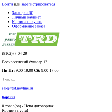
Войти
или
зарегистрироваться
Закладки (0)
Личный кабинет
Корзина покупок
Оформление заказа
(8162)77-04-29
Воскресенский бульвар 13
Пн-Пт:
9:00-19:00
Сб:
9:00-17:00
sale@trd.novline.ru
Корзина
0 товар(ов) - Цена договорная
Корзина пуста!