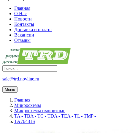
Главная
О Нас
Новости
Контакты
Доставка и оплата
Вакансии
Отзывы
sale@trd.novline.ru
Меню
Главная
Микросхемы
Микросхемы импортные
TA - TBA - TC - TDA - TEA - TL - TMP -
TA76431S