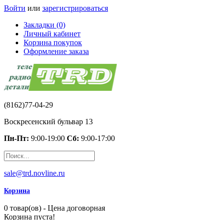
Войти
или
зарегистрироваться
Закладки (0)
Личный кабинет
Корзина покупок
Оформление заказа
(8162)77-04-29
Воскресенский бульвар 13
Пн-Пт:
9:00-19:00
Сб:
9:00-17:00
sale@trd.novline.ru
Корзина
0 товар(ов) - Цена договорная
Корзина пуста!