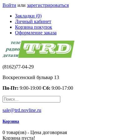
Войти
или
зарегистрироваться
Закладки (0)
Личный кабинет
Корзина покупок
Оформление заказа
(8162)77-04-29
Воскресенский бульвар 13
Пн-Пт:
9:00-19:00
Сб:
9:00-17:00
sale@trd.novline.ru
Корзина
0 товар(ов) - Цена договорная
Корзина пуста!