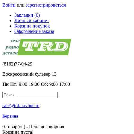
Войти
или
зарегистрироваться
Закладки (0)
Личный кабинет
Корзина покупок
Оформление заказа
(8162)77-04-29
Воскресенский бульвар 13
Пн-Пт:
9:00-19:00
Сб:
9:00-17:00
sale@trd.novline.ru
Корзина
0 товар(ов) - Цена договорная
Корзина пуста!