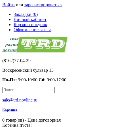
Войти
или
зарегистрироваться
Закладки (0)
Личный кабинет
Корзина покупок
Оформление заказа
(8162)77-04-29
Воскресенский бульвар 13
Пн-Пт:
9:00-19:00
Сб:
9:00-17:00
sale@trd.novline.ru
Корзина
0 товар(ов) - Цена договорная
Корзина пуста!