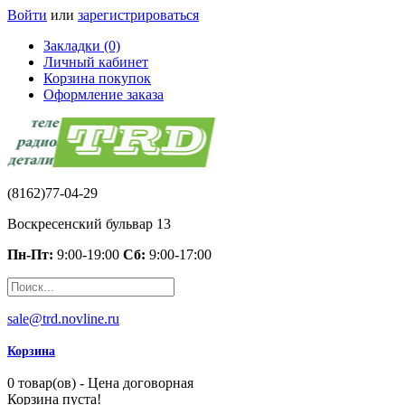
Войти
или
зарегистрироваться
Закладки (0)
Личный кабинет
Корзина покупок
Оформление заказа
(8162)77-04-29
Воскресенский бульвар 13
Пн-Пт:
9:00-19:00
Сб:
9:00-17:00
sale@trd.novline.ru
Корзина
0 товар(ов) - Цена договорная
Корзина пуста!