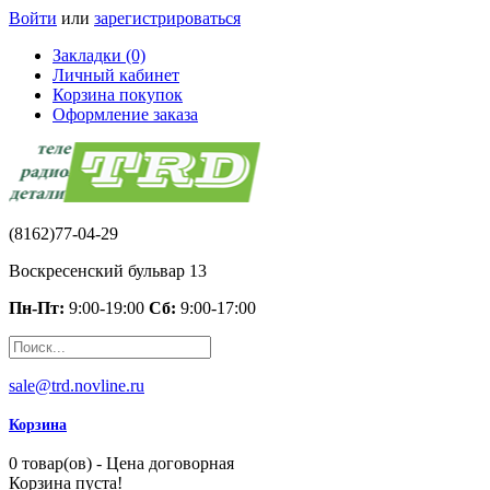
Войти
или
зарегистрироваться
Закладки (0)
Личный кабинет
Корзина покупок
Оформление заказа
(8162)77-04-29
Воскресенский бульвар 13
Пн-Пт:
9:00-19:00
Сб:
9:00-17:00
sale@trd.novline.ru
Корзина
0 товар(ов) - Цена договорная
Корзина пуста!