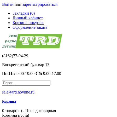
Войти
или
зарегистрироваться
Закладки (0)
Личный кабинет
Корзина покупок
Оформление заказа
(8162)77-04-29
Воскресенский бульвар 13
Пн-Пт:
9:00-19:00
Сб:
9:00-17:00
sale@trd.novline.ru
Корзина
0 товар(ов) - Цена договорная
Корзина пуста!