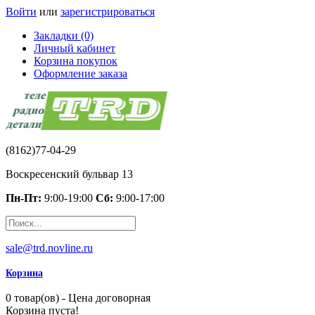
Войти
или
зарегистрироваться
Закладки (0)
Личный кабинет
Корзина покупок
Оформление заказа
(8162)77-04-29
Воскресенский бульвар 13
Пн-Пт:
9:00-19:00
Сб:
9:00-17:00
sale@trd.novline.ru
Корзина
0 товар(ов) - Цена договорная
Корзина пуста!