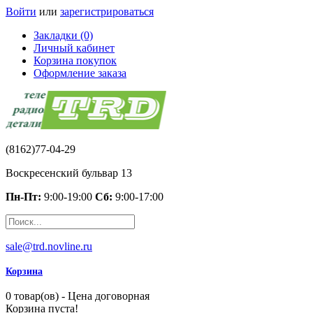
Войти
или
зарегистрироваться
Закладки (0)
Личный кабинет
Корзина покупок
Оформление заказа
(8162)77-04-29
Воскресенский бульвар 13
Пн-Пт:
9:00-19:00
Сб:
9:00-17:00
sale@trd.novline.ru
Корзина
0 товар(ов) - Цена договорная
Корзина пуста!