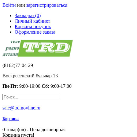
Войти
или
зарегистрироваться
Закладки (0)
Личный кабинет
Корзина покупок
Оформление заказа
(8162)77-04-29
Воскресенский бульвар 13
Пн-Пт:
9:00-19:00
Сб:
9:00-17:00
sale@trd.novline.ru
Корзина
0 товар(ов) - Цена договорная
Корзина пуста!