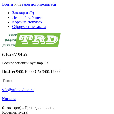
Войти
или
зарегистрироваться
Закладки (0)
Личный кабинет
Корзина покупок
Оформление заказа
(8162)77-04-29
Воскресенский бульвар 13
Пн-Пт:
9:00-19:00
Сб:
9:00-17:00
sale@trd.novline.ru
Корзина
0 товар(ов) - Цена договорная
Корзина пуста!