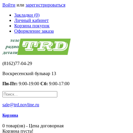
Войти
или
зарегистрироваться
Закладки (0)
Личный кабинет
Корзина покупок
Оформление заказа
(8162)77-04-29
Воскресенский бульвар 13
Пн-Пт:
9:00-19:00
Сб:
9:00-17:00
sale@trd.novline.ru
Корзина
0 товар(ов) - Цена договорная
Корзина пуста!