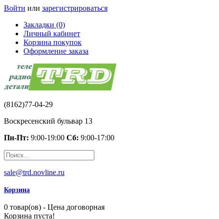
Войти
или
зарегистрироваться
Закладки (0)
Личный кабинет
Корзина покупок
Оформление заказа
(8162)77-04-29
Воскресенский бульвар 13
Пн-Пт:
9:00-19:00
Сб:
9:00-17:00
sale@trd.novline.ru
Корзина
0 товар(ов) - Цена договорная
Корзина пуста!