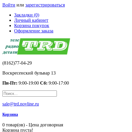
Войти
или
зарегистрироваться
Закладки (0)
Личный кабинет
Корзина покупок
Оформление заказа
(8162)77-04-29
Воскресенский бульвар 13
Пн-Пт:
9:00-19:00
Сб:
9:00-17:00
sale@trd.novline.ru
Корзина
0 товар(ов) - Цена договорная
Корзина пуста!