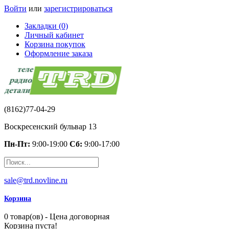
Войти
или
зарегистрироваться
Закладки (0)
Личный кабинет
Корзина покупок
Оформление заказа
(8162)77-04-29
Воскресенский бульвар 13
Пн-Пт:
9:00-19:00
Сб:
9:00-17:00
sale@trd.novline.ru
Корзина
0 товар(ов) - Цена договорная
Корзина пуста!