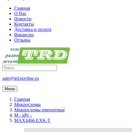
Главная
О Нас
Новости
Контакты
Доставка и оплата
Вакансии
Отзывы
sale@trd.novline.ru
Меню
Главная
Микросхемы
Микросхемы импортные
M - uPc -
MAX4466 EXK-T