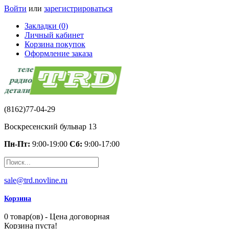
Войти
или
зарегистрироваться
Закладки (0)
Личный кабинет
Корзина покупок
Оформление заказа
(8162)77-04-29
Воскресенский бульвар 13
Пн-Пт:
9:00-19:00
Сб:
9:00-17:00
sale@trd.novline.ru
Корзина
0 товар(ов) - Цена договорная
Корзина пуста!