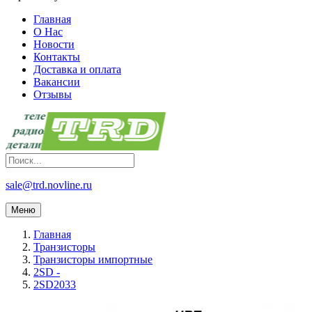
Главная
О Нас
Новости
Контакты
Доставка и оплата
Вакансии
Отзывы
sale@trd.novline.ru
Меню
Главная
Транзисторы
Транзисторы импортные
2SD -
2SD2033