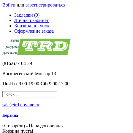
Войти
или
зарегистрироваться
Закладки (0)
Личный кабинет
Корзина покупок
Оформление заказа
(8162)77-04-29
Воскресенский бульвар 13
Пн-Пт:
9:00-19:00
Сб:
9:00-17:00
sale@trd.novline.ru
Корзина
0 товар(ов) - Цена договорная
Корзина пуста!