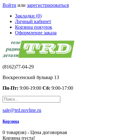
Войти
или
зарегистрироваться
Закладки (0)
Личный кабинет
Корзина покупок
Оформление заказа
(8162)77-04-29
Воскресенский бульвар 13
Пн-Пт:
9:00-19:00
Сб:
9:00-17:00
sale@trd.novline.ru
Корзина
0 товар(ов) - Цена договорная
Корзина пуста!