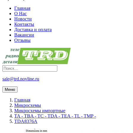
Главная
О Нас
Новости
Контакты
Доставка и оплата
Вакансии
Отзывы
sale@trd.novline.ru
Меню
Главная
Микросхемы
Микросхемы импортные
TA - TBA - TC - TDA - TEA - TL - TMP -
TDA8376A