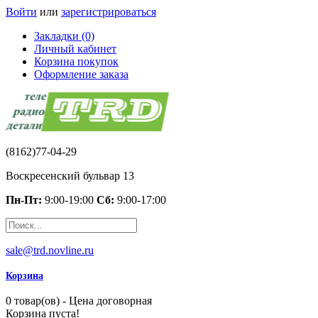
Войти
или
зарегистрироваться
Закладки (0)
Личный кабинет
Корзина покупок
Оформление заказа
(8162)77-04-29
Воскресенский бульвар 13
Пн-Пт:
9:00-19:00
Сб:
9:00-17:00
sale@trd.novline.ru
Корзина
0 товар(ов) - Цена договорная
Корзина пуста!