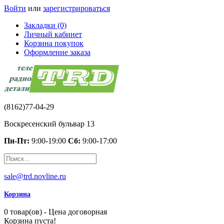
Войти
или
зарегистрироваться
Закладки (0)
Личный кабинет
Корзина покупок
Оформление заказа
(8162)77-04-29
Воскресенский бульвар 13
Пн-Пт:
9:00-19:00
Сб:
9:00-17:00
sale@trd.novline.ru
Корзина
0 товар(ов) - Цена договорная
Корзина пуста!