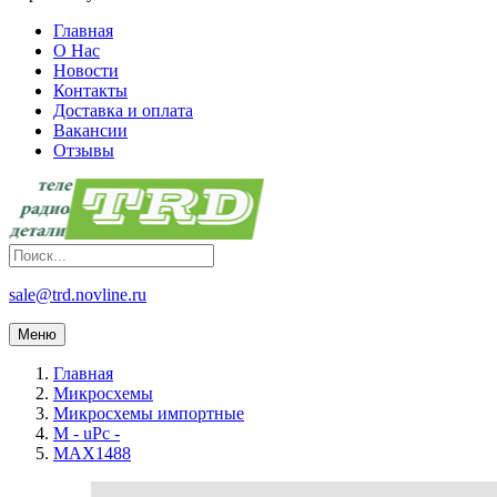
Главная
О Нас
Новости
Контакты
Доставка и оплата
Вакансии
Отзывы
sale@trd.novline.ru
Меню
Главная
Микросхемы
Микросхемы импортные
M - uPc -
MAX1488