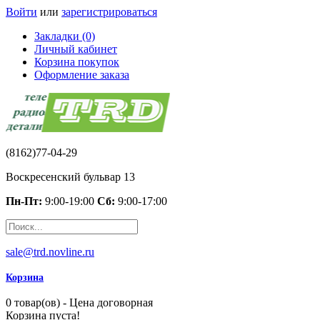
Войти
или
зарегистрироваться
Закладки (0)
Личный кабинет
Корзина покупок
Оформление заказа
(8162)77-04-29
Воскресенский бульвар 13
Пн-Пт:
9:00-19:00
Сб:
9:00-17:00
sale@trd.novline.ru
Корзина
0 товар(ов) - Цена договорная
Корзина пуста!