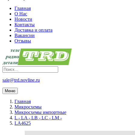
Главная
О Нас
Новости
Контакты
Доставка и оплата
Вакансии
Отзывы
sale@trd.novline.ru
Меню
Главная
Микросхемы
Микросхемы импортные
L - LA - LB - LC - LM -
LA4625