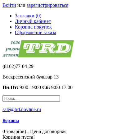
Войти
или
зарегистрироваться
Закладки (0)
Личный кабинет
Корзина покупок
Оформление заказа
(8162)77-04-29
Воскресенский бульвар 13
Пн-Пт:
9:00-19:00
Сб:
9:00-17:00
sale@trd.novline.ru
Корзина
0 товар(ов) - Цена договорная
Корзина пуста!