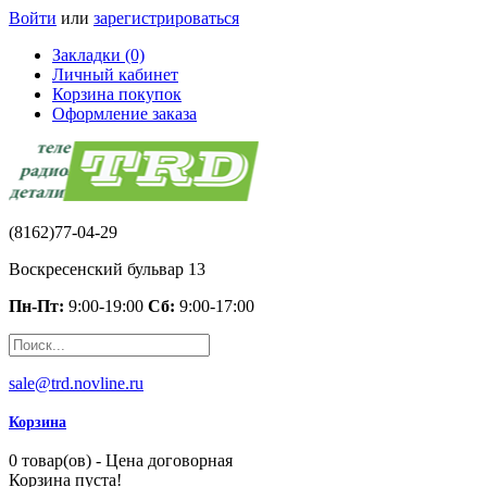
Войти
или
зарегистрироваться
Закладки (0)
Личный кабинет
Корзина покупок
Оформление заказа
(8162)77-04-29
Воскресенский бульвар 13
Пн-Пт:
9:00-19:00
Сб:
9:00-17:00
sale@trd.novline.ru
Корзина
0 товар(ов) - Цена договорная
Корзина пуста!