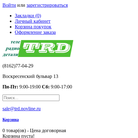
Войти
или
зарегистрироваться
Закладки (0)
Личный кабинет
Корзина покупок
Оформление заказа
(8162)77-04-29
Воскресенский бульвар 13
Пн-Пт:
9:00-19:00
Сб:
9:00-17:00
sale@trd.novline.ru
Корзина
0 товар(ов) - Цена договорная
Корзина пуста!