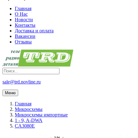
Главная
О Нас
Новости
Контакты
Доставка и оплата
Вакансии
Отзывы
sale@trd.novline.ru
Меню
Главная
Микросхемы
Микросхемы импортные
1 - 9, A-DWA
CA3080E