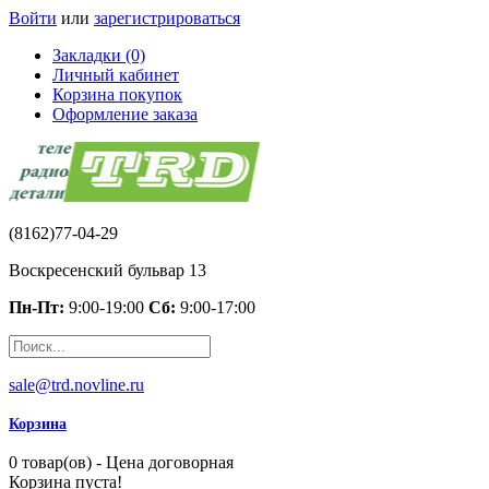
Войти
или
зарегистрироваться
Закладки (0)
Личный кабинет
Корзина покупок
Оформление заказа
(8162)77-04-29
Воскресенский бульвар 13
Пн-Пт:
9:00-19:00
Сб:
9:00-17:00
sale@trd.novline.ru
Корзина
0 товар(ов) - Цена договорная
Корзина пуста!