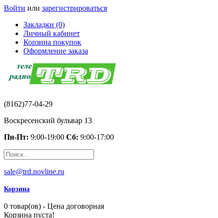
Войти
или
зарегистрироваться
Закладки (0)
Личный кабинет
Корзина покупок
Оформление заказа
(8162)77-04-29
Воскресенский бульвар 13
Пн-Пт:
9:00-19:00
Сб:
9:00-17:00
sale@trd.novline.ru
Корзина
0 товар(ов) - Цена договорная
Корзина пуста!