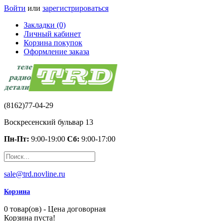
Войти
или
зарегистрироваться
Закладки (0)
Личный кабинет
Корзина покупок
Оформление заказа
(8162)77-04-29
Воскресенский бульвар 13
Пн-Пт:
9:00-19:00
Сб:
9:00-17:00
sale@trd.novline.ru
Корзина
0 товар(ов) - Цена договорная
Корзина пуста!