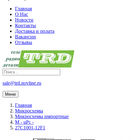
Главная
О Нас
Новости
Контакты
Доставка и оплата
Вакансии
Отзывы
sale@trd.novline.ru
Меню
Главная
Микросхемы
Микросхемы импортные
M - uPc -
27C1001-12F1