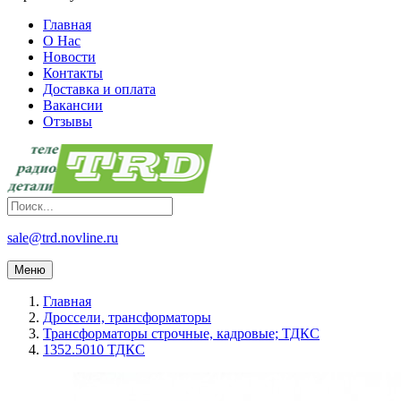
Главная
О Нас
Новости
Контакты
Доставка и оплата
Вакансии
Отзывы
sale@trd.novline.ru
Меню
Главная
Дроссели, трансформаторы
Трансформаторы строчные, кадровые; ТДКС
1352.5010 ТДКС