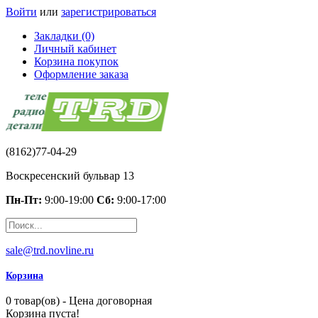
Войти
или
зарегистрироваться
Закладки (0)
Личный кабинет
Корзина покупок
Оформление заказа
(8162)77-04-29
Воскресенский бульвар 13
Пн-Пт:
9:00-19:00
Сб:
9:00-17:00
sale@trd.novline.ru
Корзина
0 товар(ов) - Цена договорная
Корзина пуста!