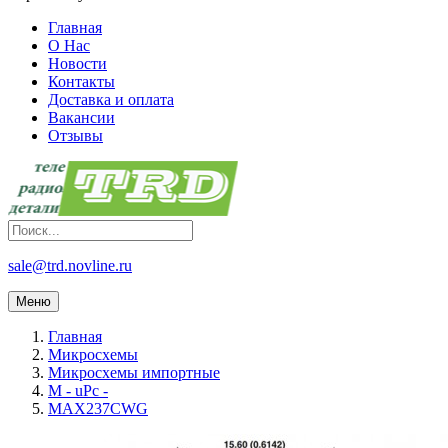
Главная
О Нас
Новости
Контакты
Доставка и оплата
Вакансии
Отзывы
sale@trd.novline.ru
Меню
Главная
Микросхемы
Микросхемы импортные
M - uPc -
MAX237CWG