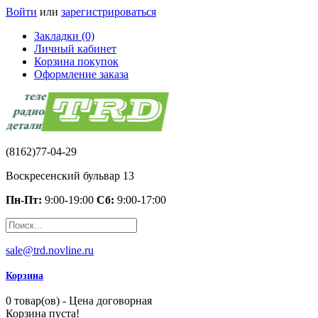
Войти
или
зарегистрироваться
Закладки (0)
Личный кабинет
Корзина покупок
Оформление заказа
(8162)77-04-29
Воскресенский бульвар 13
Пн-Пт:
9:00-19:00
Сб:
9:00-17:00
sale@trd.novline.ru
Корзина
0 товар(ов) - Цена договорная
Корзина пуста!