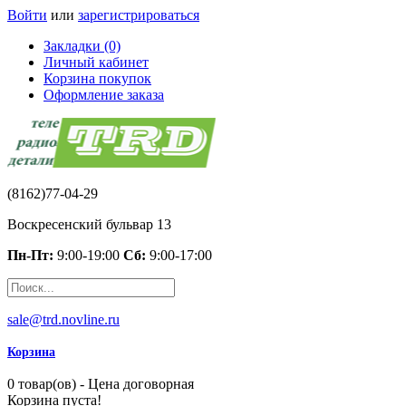
Войти
или
зарегистрироваться
Закладки (0)
Личный кабинет
Корзина покупок
Оформление заказа
(8162)77-04-29
Воскресенский бульвар 13
Пн-Пт:
9:00-19:00
Сб:
9:00-17:00
sale@trd.novline.ru
Корзина
0 товар(ов) - Цена договорная
Корзина пуста!