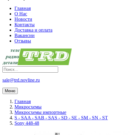
Главная
О Нас
Новости
Контакты
Доставка и оплата
Вакансии
Отзывы
sale@trd.novline.ru
Меню
Главная
Микросхемы
Микросхемы импортные
S - SAA - SAB - SAS - SD - SE - SM - SN - ST
Sony 448-48