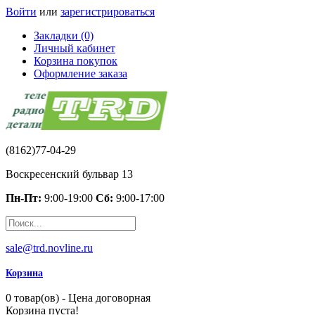
Войти
или
зарегистрироваться
Закладки (0)
Личный кабинет
Корзина покупок
Оформление заказа
(8162)77-04-29
Воскресенский бульвар 13
Пн-Пт:
9:00-19:00
Сб:
9:00-17:00
sale@trd.novline.ru
Корзина
0 товар(ов) - Цена договорная
Корзина пуста!