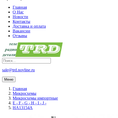
Главная
О Нас
Новости
Контакты
Доставка и оплата
Вакансии
Отзывы
sale@trd.novline.ru
Меню
Главная
Микросхемы
Микросхемы импортные
E - F - G - H - I - J -
HA13154A