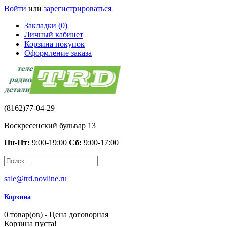
Войти
или
зарегистрироваться
Закладки (0)
Личный кабинет
Корзина покупок
Оформление заказа
(8162)77-04-29
Воскресенский бульвар 13
Пн-Пт:
9:00-19:00
Сб:
9:00-17:00
sale@trd.novline.ru
Корзина
0 товар(ов) - Цена договорная
Корзина пуста!