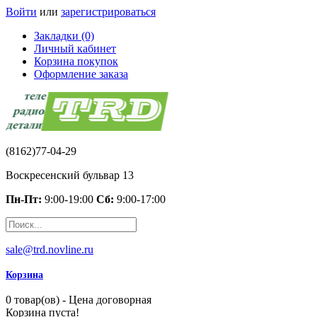
Войти
или
зарегистрироваться
Закладки (0)
Личный кабинет
Корзина покупок
Оформление заказа
(8162)77-04-29
Воскресенский бульвар 13
Пн-Пт:
9:00-19:00
Сб:
9:00-17:00
sale@trd.novline.ru
Корзина
0 товар(ов) - Цена договорная
Корзина пуста!