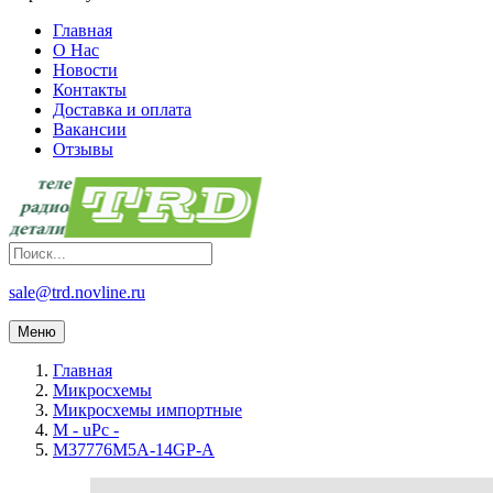
Главная
О Нас
Новости
Контакты
Доставка и оплата
Вакансии
Отзывы
sale@trd.novline.ru
Меню
Главная
Микросхемы
Микросхемы импортные
M - uPc -
M37776M5A-14GP-A