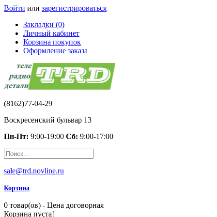
Войти
или
зарегистрироваться
Закладки (0)
Личный кабинет
Корзина покупок
Оформление заказа
(8162)77-04-29
Воскресенский бульвар 13
Пн-Пт:
9:00-19:00
Сб:
9:00-17:00
sale@trd.novline.ru
Корзина
0 товар(ов) - Цена договорная
Корзина пуста!