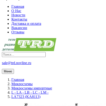
Главная
О Нас
Новости
Контакты
Доставка и оплата
Вакансии
Отзывы
sale@trd.novline.ru
Меню
Главная
Микросхемы
Микросхемы импортные
L - LA - LB - LC - LM -
LA7323 (KA8113)