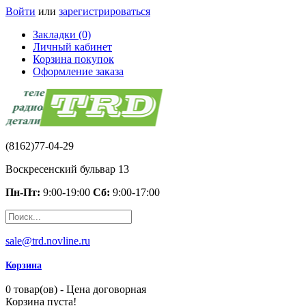
Войти
или
зарегистрироваться
Закладки (0)
Личный кабинет
Корзина покупок
Оформление заказа
(8162)77-04-29
Воскресенский бульвар 13
Пн-Пт:
9:00-19:00
Сб:
9:00-17:00
sale@trd.novline.ru
Корзина
0 товар(ов) - Цена договорная
Корзина пуста!