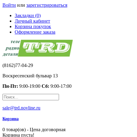
Войти
или
зарегистрироваться
Закладки (0)
Личный кабинет
Корзина покупок
Оформление заказа
(8162)77-04-29
Воскресенский бульвар 13
Пн-Пт:
9:00-19:00
Сб:
9:00-17:00
sale@trd.novline.ru
Корзина
0 товар(ов) - Цена договорная
Корзина пуста!