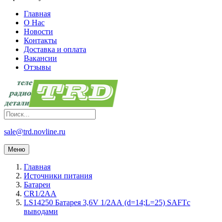
Главная
О Нас
Новости
Контакты
Доставка и оплата
Вакансии
Отзывы
sale@trd.novline.ru
Меню
Главная
Источники питания
Батареи
CR1/2AA
LS14250 Батарея 3,6V 1/2АА (d=14;L=25) SAFTс
выводами