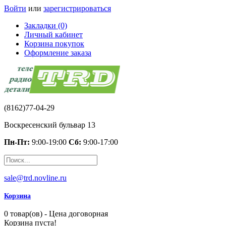
Войти
или
зарегистрироваться
Закладки (0)
Личный кабинет
Корзина покупок
Оформление заказа
(8162)77-04-29
Воскресенский бульвар 13
Пн-Пт:
9:00-19:00
Сб:
9:00-17:00
sale@trd.novline.ru
Корзина
0 товар(ов) - Цена договорная
Корзина пуста!