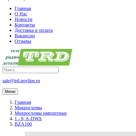
Главная
О Нас
Новости
Контакты
Доставка и оплата
Вакансии
Отзывы
sale@trd.novline.ru
Меню
Главная
Микросхемы
Микросхемы импортные
1 - 9, A-DWA
BZA100