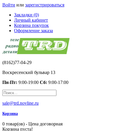
Войти
или
зарегистрироваться
Закладки (0)
Личный кабинет
Корзина покупок
Оформление заказа
(8162)77-04-29
Воскресенский бульвар 13
Пн-Пт:
9:00-19:00
Сб:
9:00-17:00
sale@trd.novline.ru
Корзина
0 товар(ов) - Цена договорная
Корзина пуста!