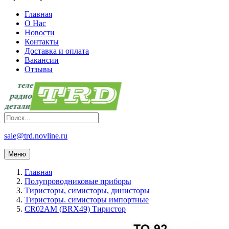
Главная
О Нас
Новости
Контакты
Доставка и оплата
Вакансии
Отзывы
sale@trd.novline.ru
Меню
Главная
Полупроводниковые приборы
Тиристоры, симисторы, динисторы
Тиристоры. симисторы импортные
CR02AM (BRX49) Тиристор