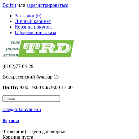
Войти
или
зарегистрироваться
Закладки (0)
Личный кабинет
Корзина покупок
Оформление заказа
(8162)77-04-29
Воскресенский бульвар 13
Пн-Пт:
9:00-19:00
Сб:
9:00-17:00
sale@trd.novline.ru
Корзина
0 товар(ов) - Цена договорная
Корзина пуста!