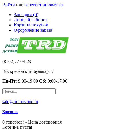
Войти
или
зарегистрироваться
Закладки (0)
Личный кабинет
Корзина покупок
Оформление заказа
(8162)77-04-29
Воскресенский бульвар 13
Пн-Пт:
9:00-19:00
Сб:
9:00-17:00
sale@trd.novline.ru
Корзина
0 товар(ов) - Цена договорная
Корзина пуста!