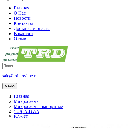
Главная
О Нас
Новости
Контакты
Доставка и оплата
Вакансии
Отзывы
sale@trd.novline.ru
Меню
Главная
Микросхемы
Микросхемы импортные
1 - 9, A-DWA
BA6392