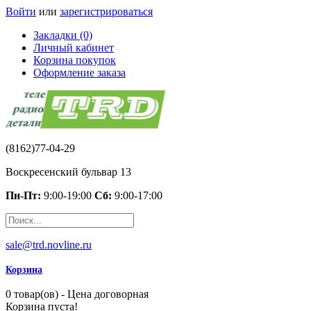
Войти
или
зарегистрироваться
Закладки (0)
Личный кабинет
Корзина покупок
Оформление заказа
(8162)77-04-29
Воскресенский бульвар 13
Пн-Пт:
9:00-19:00
Сб:
9:00-17:00
sale@trd.novline.ru
Корзина
0 товар(ов) - Цена договорная
Корзина пуста!