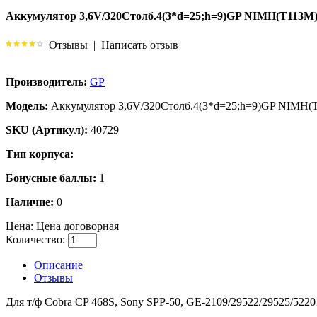
Аккумулятор 3,6V/320Столб.4(3*d=25;h=9)GP NIMH(T113M
Отзывы
|
Написать отзыв
Производитель:
GP
Модель:
Аккумулятор 3,6V/320Столб.4(3*d=25;h=9)GP NIMH(
SKU (Артикул):
40729
Тип корпуса:
Бонусные баллы:
1
Наличие:
0
Цена:
Цена договорная
Количество:
Описание
Отзывы
Для т/ф Cobra CP 468S, Sony SPP-50, GE-2109/29522/29525/522