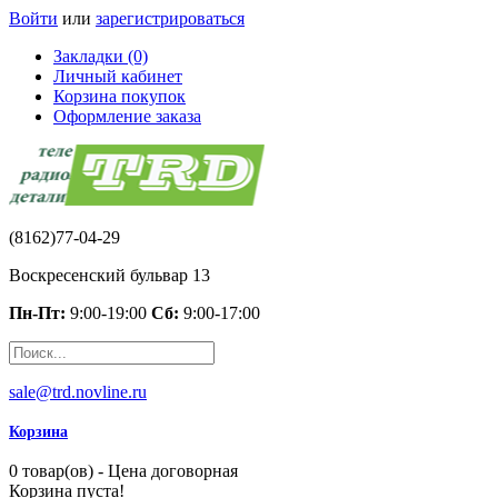
Войти
или
зарегистрироваться
Закладки (0)
Личный кабинет
Корзина покупок
Оформление заказа
(8162)77-04-29
Воскресенский бульвар 13
Пн-Пт:
9:00-19:00
Сб:
9:00-17:00
sale@trd.novline.ru
Корзина
0 товар(ов) - Цена договорная
Корзина пуста!