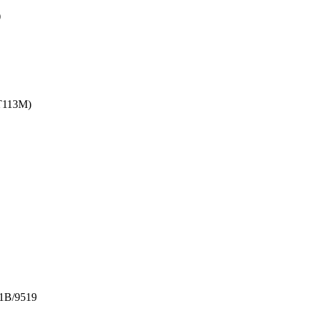
)
T113M)
01B/9519