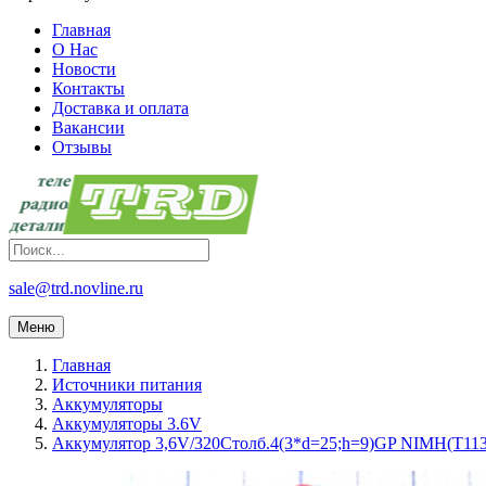
Главная
О Нас
Новости
Контакты
Доставка и оплата
Вакансии
Отзывы
sale@trd.novline.ru
Меню
Главная
Источники питания
Аккумуляторы
Аккумуляторы 3.6V
Аккумулятор 3,6V/320Столб.4(3*d=25;h=9)GP NIMH(T11